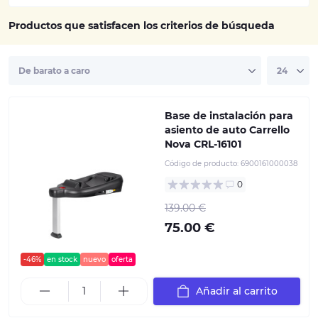
Productos que satisfacen los criterios de búsqueda
Base de instalación para
asiento de auto Carrello
Nova CRL-16101
Código de producto:
6900161000038
0
139.00 €
75.00 €
-46%
en stock
nuevo
oferta
Añadir al carrito