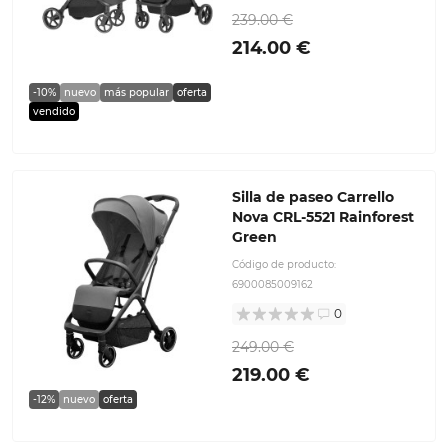
239.00 €
214.00 €
-10%
nuevo
más popular
oferta
vendido
Silla de paseo Carrello
Nova CRL-5521 Rainforest
Green
Código de producto:
6900085009162
0
249.00 €
219.00 €
-12%
nuevo
oferta