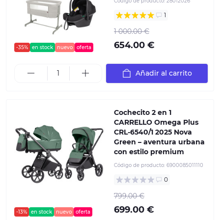
Código de producto:
28012026
1
1 000.00 €
654.00 €
-35%
en stock
nuevo
oferta
Añadir al carrito
Cochecito 2 en 1
CARRELLO Omega Plus
CRL‑6540/1 2025 Nova
Green – aventura urbana
con estilo premium
Código de producto:
6900085011110
0
799.00 €
699.00 €
-13%
en stock
nuevo
oferta