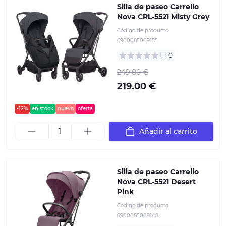
Silla de paseo Carrello
Nova CRL-5521 Misty Grey
Código de producto:
6900085009155
0
249.00 €
219.00 €
-12%
en stock
nuevo
oferta
Añadir al carrito
Silla de paseo Carrello
Nova CRL-5521 Desert
Pink
Código de producto:
6900085009148