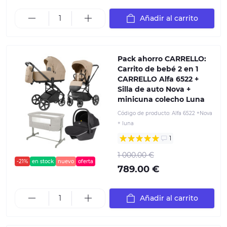
Añadir al carrito
Pack ahorro CARRELLO:
Carrito de bebé 2 en 1
CARRELLO Alfa 6522 +
Silla de auto Nova +
minicuna colecho Luna
Código de producto:
Alfa 6522 +Nova
+ luna
1
1 000.00 €
-21%
en stock
nuevo
oferta
789.00 €
Añadir al carrito