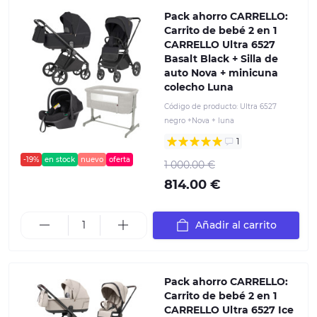
Pack ahorro CARRELLO:
Carrito de bebé 2 en 1
CARRELLO Ultra 6527
Basalt Black + Silla de
auto Nova + minicuna
colecho Luna
Código de producto:
Ultra 6527
negro +Nova + luna
1
-19%
en stock
nuevo
oferta
1 000.00 €
814.00 €
Añadir al carrito
Pack ahorro CARRELLO:
Carrito de bebé 2 en 1
CARRELLO Ultra 6527 Ice