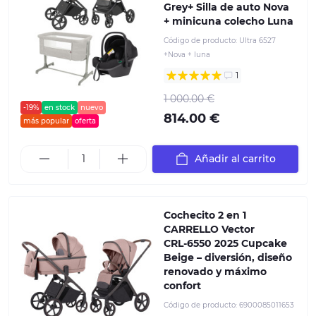
Grey+ Silla de auto Nova
+ minicuna colecho Luna
Código de producto:
Ultra 6527
+Nova + luna
1
1 000.00 €
-19%
en stock
nuevo
814.00 €
más popular
oferta
Añadir al carrito
Cochecito 2 en 1
CARRELLO Vector
CRL‑6550 2025 Cupcake
Beige – diversión, diseño
renovado y máximo
confort
Código de producto:
6900085011653