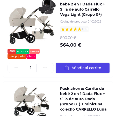
bebé 2 en 1 Dada Flux +
Silla de auto Carrello
Vega Light (Grupo 0+)
Código de producto:
04022026
1
800.00 €
564.00 €
-30%
en stock
nuevo
más popular
oferta
Añadir al carrito
Pack ahorro: Carrito de
bebé 2 en 1 Dada Flux +
Silla de auto Dada
(Grupo 0+) + minicuna
colecho CARRELLO Luna