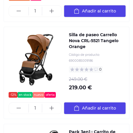
Añadir al carrito
Silla de paseo Carrello
Nova CRL-5521 Tangelo
Orange
Código de producto:
6900085009186
0
249.00 €
219.00 €
-12%
en stock
nuevo
oferta
Añadir al carrito
Pack 3en1 : Carrito de