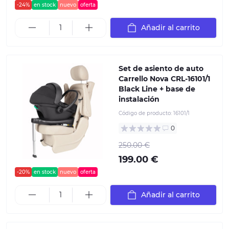
-24%
en stock
nuevo
oferta
Añadir al carrito
Set de asiento de auto
Carrello Nova CRL-16101/1
Black Line + base de
instalación
Código de producto:
16101/1
0
250.00 €
199.00 €
-20%
en stock
nuevo
oferta
Añadir al carrito