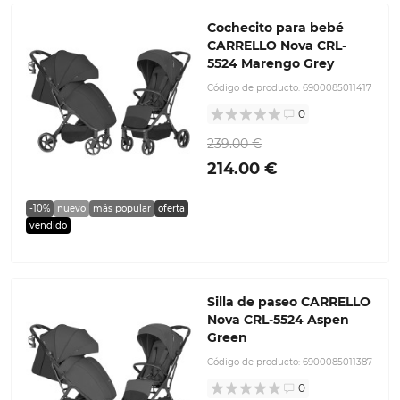
Cochecito para bebé
CARRELLO Nova CRL-
5524 Marengo Grey
Código de producto:
6900085011417
0
239.00 €
214.00 €
-10%
nuevo
más popular
oferta
vendido
Silla de paseo CARRELLO
Nova CRL-5524 Aspen
Green
Código de producto:
6900085011387
0