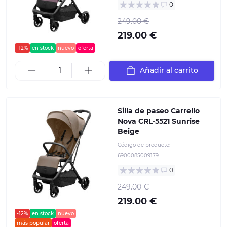
0
249.00 €
219.00 €
-12%
en stock
nuevo
oferta
Añadir al carrito
Silla de paseo Carrello
Nova CRL-5521 Sunrise
Beige
Código de producto:
6900085009179
0
249.00 €
219.00 €
-12%
en stock
nuevo
más popular
oferta