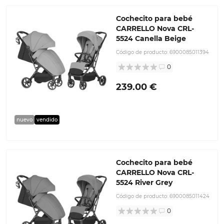
Cochecito para bebé
CARRELLO Nova CRL-
5524 Canella Beige
Código de producto:
6900085011394
0
239.00 €
nuevo
vendido
Cochecito para bebé
CARRELLO Nova CRL-
5524 River Grey
Código de producto:
6900085011424
0