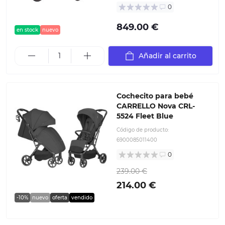
0
849.00 €
en stock
nuevo
Añadir al carrito
Cochecito para bebé
CARRELLO Nova CRL-
5524 Fleet Blue
Código de producto:
6900085011400
0
239.00 €
214.00 €
-10%
nuevo
oferta
vendido