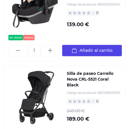
Código de producto:
6900161000014
0
139.00 €
en stock
nuevo
Añadir al carrito
Silla de paseo Carrello
Nova CRL-5521 Coral
Black
Código de producto:
6900085009131
0
249.00 €
189.00 €