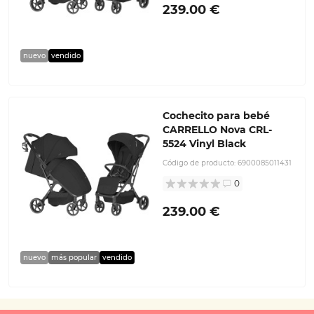
239.00 €
nuevo
vendido
Cochecito para bebé
CARRELLO Nova CRL-
5524 Vinyl Black
Código de producto:
6900085011431
0
239.00 €
nuevo
más popular
vendido