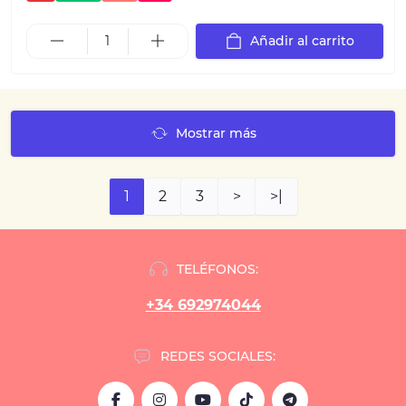
Añadir al carrito
Mostrar más
1
2
3
>
>|
TELÉFONOS:
+34 692974044
REDES SOCIALES: