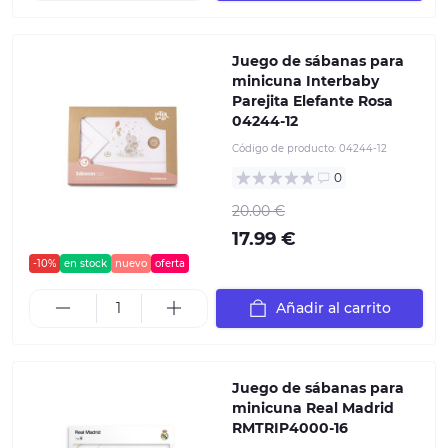
Juego de sábanas para
minicuna Interbaby
Parejita Elefante Rosa
04244-12
Código de producto:
04244-12
0
20.00 €
17.99 €
-10%
en stock
nuevo
oferta
Añadir al carrito
Juego de sábanas para
minicuna Real Madrid
RMTRIP4000-16