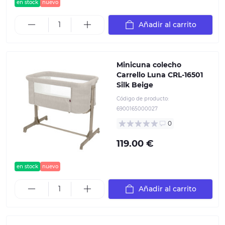
en stock
nuevo
Añadir al carrito
Minicuna colecho
Carrello Luna CRL-16501
Silk Beige
Código de producto:
6900165000027
0
119.00 €
en stock
nuevo
Añadir al carrito