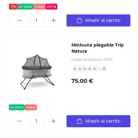
-11%
en stock
nuevo
oferta
Añadir al carrito
Minicuna plegable Trip
Natura
Código de producto:
23131
0
75.00 €
en stock
nuevo
Añadir al carrito