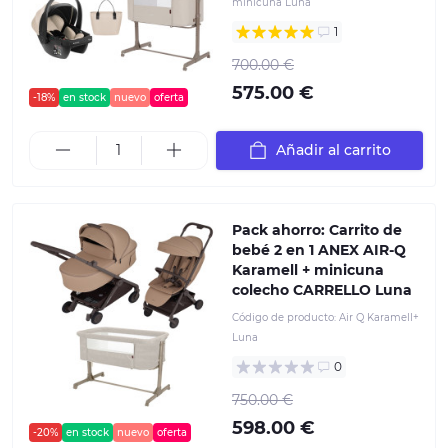
minicuna Luna
1
700.00 €
575.00 €
-18%
en stock
nuevo
oferta
Añadir al carrito
Pack ahorro: Carrito de
bebé 2 en 1 ANEX AIR-Q
Karamell + minicuna
colecho CARRELLO Luna
Código de producto:
Air Q Karamell+
Luna
0
750.00 €
598.00 €
-20%
en stock
nuevo
oferta