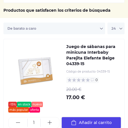
Productos que satisfacen los criterios de búsqueda
Juego de sábanas para
minicuna Interbaby
Parejita Elefante Beige
04339-15
Código de producto:
04339-15
0
20.00 €
17.00 €
-15%
en stock
nuevo
más popular
oferta
Añadir al carrito