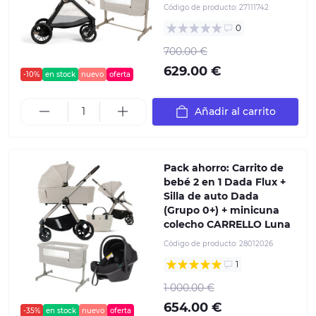
Código de producto:
27111742
0
700.00 €
629.00 €
-10%
en stock
nuevo
oferta
Añadir al carrito
Pack ahorro: Carrito de
bebé 2 en 1 Dada Flux +
Silla de auto Dada
(Grupo 0+) + minicuna
colecho CARRELLO Luna
Código de producto:
28012026
1
1 000.00 €
654.00 €
-35%
en stock
nuevo
oferta