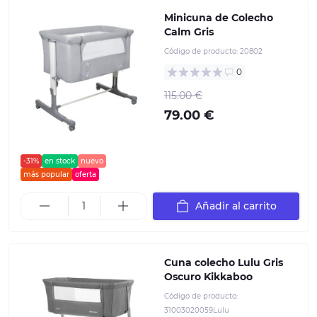
Minicuna de Colecho
Calm Gris
Código de producto:
20802
0
115.00 €
79.00 €
-31%
en stock
nuevo
más popular
oferta
Añadir al carrito
Cuna colecho Lulu Gris
Oscuro Kikkaboo
Código de producto:
31003020059Lulu