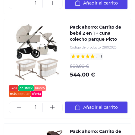
Añadir al carrito
Pack ahorro: Carrito de
bebé 2 en 1 + сuna
colecho parque Picto
Código de producto:
28102025
1
800.00 €
544.00 €
-32%
en stock
nuevo
más popular
oferta
Añadir al carrito
Pack ahorro: Carrito de