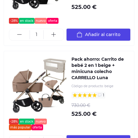
525.00 €
-28%
en stock
nuevo
oferta
Añadir al carrito
Pack ahorro: Carrito de
bebé 2 en 1 beige +
minicuna colecho
CARRELLO Luna
Código de producto:
beige
1
730.00 €
525.00 €
-28%
en stock
nuevo
más popular
oferta