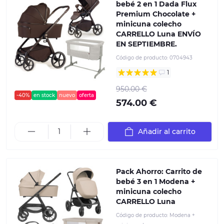
bebé 2 en 1 Dada Flux
Premium Chocolate +
minicuna colecho
CARRELLO Luna ENVÍO
EN SEPTIEMBRE.
Código de producto:
0704943
1
950.00 €
-40%
en stock
nuevo
oferta
574.00 €
Añadir al carrito
Pack Ahorro: Carrito de
bebé 3 en 1 Modena +
minicuna colecho
CARRELLO Luna
Código de producto:
Modena +