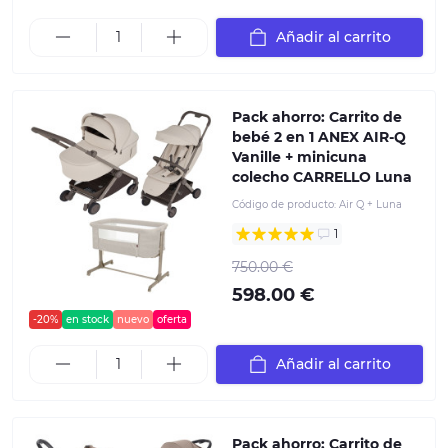
Añadir al carrito
Pack ahorro: Carrito de
bebé 2 en 1 ANEX AIR-Q
Vanille + minicuna
colecho CARRELLO Luna
Código de producto:
Air Q + Luna
1
750.00 €
598.00 €
-20%
en stock
nuevo
oferta
Añadir al carrito
Pack ahorro: Carrito de