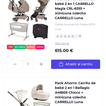
bebé 2 en 1 CARRELLO
Magia CRL-6555 +
minicuna colecho
CARRELLO Luna
Código de producto:
Magia 6555+
Luna
0
750.00 €
-18%
en stock
nuevo
oferta
615.00 €
Añadir al carrito
Pack Ahorro: Carrito de
bebé 2 en 1 Bellagio
AMBER Chicco +
minicuna colecho
CARRELLO Luna