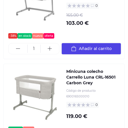
0
165.00 €
103.00 €
-38%
en stock
nuevo
oferta
Añadir al carrito
Minicuna colecho
Carrello Luna CRL-16501
Carbon Grey
Código de producto:
6900165000010
0
119.00 €