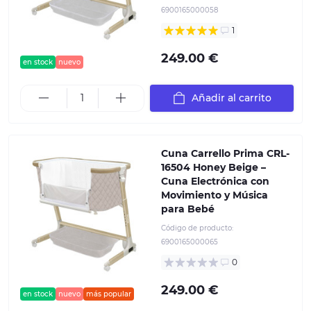
6900165000058
1
249.00 €
en stock
nuevo
Añadir al carrito
Cuna Carrello Prima CRL-
16504 Honey Beige –
Cuna Electrónica con
Movimiento y Música
para Bebé
Código de producto:
6900165000065
0
249.00 €
en stock
nuevo
más popular