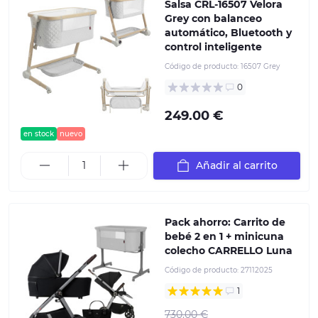
Salsa CRL-16507 Velora
Grey con balanceo
automático, Bluetooth y
control inteligente
Código de producto:
16507 Grey
0
249.00 €
en stock
nuevo
Añadir al carrito
Pack ahorro: Carrito de
bebé 2 en 1 + minicuna
colecho CARRELLO Luna
Código de producto:
27112025
1
730.00 €