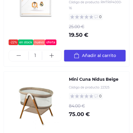
Código de producto:
RMTRIP4000-
16
0
25.00 €
19.50 €
-22%
en stock
nuevo
oferta
Añadir al carrito
Mini Cuna Nidus Beige
Código de producto:
22325
0
84.00 €
75.00 €