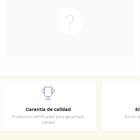
Garantía de calidad
E
Productos certificados para garantizar
Envío rá
calidad