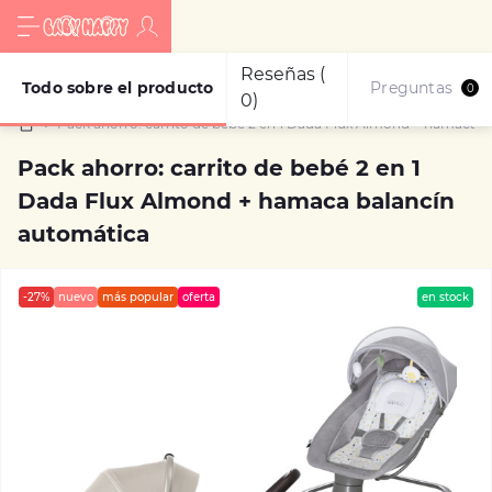
Reseñas (
Todo sobre el producto
Preguntas
0
0)
Pack ahorro: carrito de bebé 2 en 1 Dada Flux Almond + hamaca 
Pack ahorro: carrito de bebé 2 en 1
Dada Flux Almond + hamaca balancín
automática
-27%
nuevo
más popular
oferta
en stock