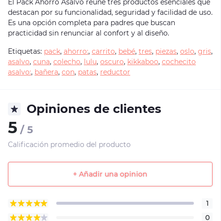
El Pack Ahorro Asalvo reúne tres productos esenciales que
destacan por su funcionalidad, seguridad y facilidad de uso.
Es una opción completa para padres que buscan
practicidad sin renunciar al confort y al diseño.
Etiquetas:
pack
,
ahorro:
,
carrito
,
bebé
,
tres
,
piezas
,
oslo
,
gris
,
asalvo
,
cuna
,
colecho
,
lulu
,
oscuro
,
kikkaboo
,
cochecito
asalvo:
,
bañera
,
con
,
patas
,
reductor
Opiniones de clientes
5
/ 5
Calificación promedio del producto
+ Añadir una opinion
1
0