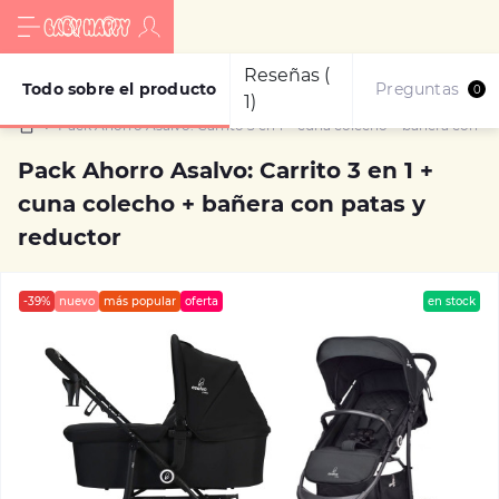
Reseñas (
Todo sobre el producto
Preguntas
0
1)
Pack Ahorro Asalvo: Carrito 3 en 1 + cuna colecho + bañera con pa
Pack Ahorro Asalvo: Carrito 3 en 1 +
cuna colecho + bañera con patas y
reductor
-39%
nuevo
más popular
oferta
en stock