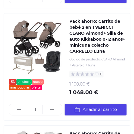
Pack ahorro: Carrito de
bebé 2 en 1 VENICCI
CLARO Almond+ Silla de
auto Kikkaboo 0-12 años+
minicuna colecho
CARRELLO Luna
Código de producto:
CLARO Almond
+ Asteroid + luna
0
-5%
en stock
nuevo
1 100.00 €
más popular
oferta
1 048.00 €
Añadir al carrito
Pack ahorro: Carrito de