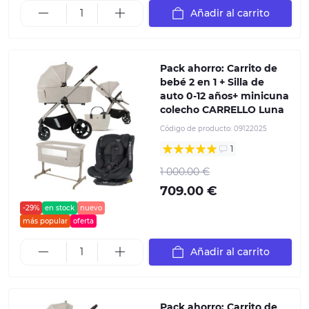
Añadir al carrito
Pack ahorro: Carrito de
bebé 2 en 1 + Silla de
auto 0-12 años+ minicuna
colecho CARRELLO Luna
Código de producto:
09122025
1
1 000.00 €
709.00 €
-29%
en stock
nuevo
más popular
oferta
Añadir al carrito
Pack ahorro: Carrito de