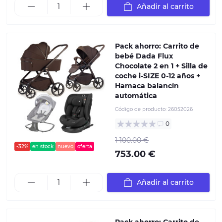
Añadir al carrito
Pack ahorro: Carrito de
bebé Dada Flux
Chocolate 2 en 1 + Silla de
coche i-SIZE 0-12 años +
Hamaca balancín
automática
Código de producto:
26052026
0
1 100.00 €
-32%
en stock
nuevo
oferta
753.00 €
Añadir al carrito
Pack ahorro: Carrito de