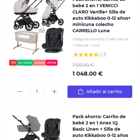
bebé 2 en 1 VENICCI
CLARO Vanilla+ Silla de
auto Kikkaboo 0-12 años+
minicuna colecho
CARRELLO Luna
Código de producto:
CLARO Vanilla
+ Asteroid + luna
1
-5%
en stock
nuevo
oferta
1 100.00 €
1 048.00 €
Añadir al carrito
Pack ahorro: Carrito de
bebé 2 en 1 Anex IQ
Basic Linen + Silla de
auto Kikkaboo 0-12 años