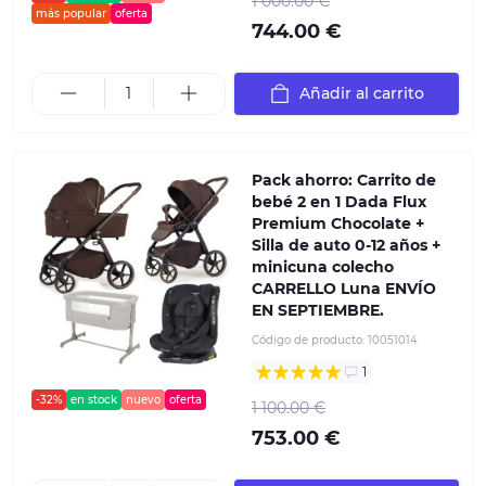
1 000.00 €
más popular
oferta
744.00 €
Añadir al carrito
Pack ahorro: Carrito de
bebé 2 en 1 Dada Flux
Premium Chocolate +
Silla de auto 0-12 años +
minicuna colecho
CARRELLO Luna ENVÍO
EN SEPTIEMBRE.
Código de producto:
10051014
1
-32%
en stock
nuevo
oferta
1 100.00 €
753.00 €