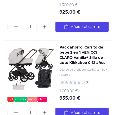
1 300.00 €
925.00 €
Añadir al carrito
Pack ahorro: Carrito de
bebé 2 en 1 VENICCI
CLARO Vanilla+ Silla de
auto Kikkaboo 0-12 años
Código de producto:
CLARO vanilla +
Asteroid
0
1 000.00 €
955.00 €
-5%
en stock
nuevo
oferta
Añadir al carrito