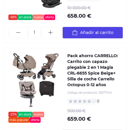
10 000.00 €
658.00 €
-93%
en stock
nuevo
oferta
Añadir al carrito
Pack ahorro CARRELLO:
Carrito con capazo
plegable 2 en 1 Magia
CRL-6655 Spice Beige+
Silla de coche Carrello
Octopus 0-12 años
Código de producto:
29071145
0
900.00 €
-27%
en stock
nuevo
659.00 €
más popular
oferta