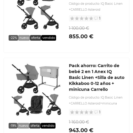
Código de producto:
IQ Basic Linen
+CARRELLO Asteroid
1
1 100.00 €
855.00 €
-22%
nuevo
oferta
vendido
Pack ahorro: Carrito de
bebé 2 en 1 Anex IQ
Basic Linen +Silla de auto
Kikkaboo 0-12 años +
minicuna Carrello
Código de producto:
IQ Basic Linen
+CARRELLO Asteroid+minicuna
1
1 160.00 €
-19%
nuevo
oferta
vendido
943.00 €