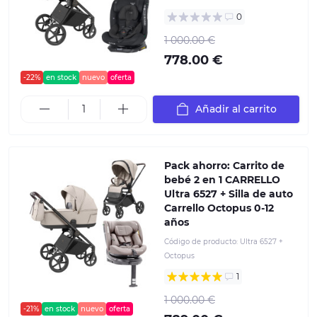
0
1 000.00 €
778.00 €
-22%
en stock
nuevo
oferta
Añadir al carrito
Pack ahorro: Carrito de
bebé 2 en 1 CARRELLO
Ultra 6527 + Silla de auto
Carrello Octopus 0-12
años
Código de producto:
Ultra 6527 +
Octopus
1
1 000.00 €
-21%
en stock
nuevo
oferta