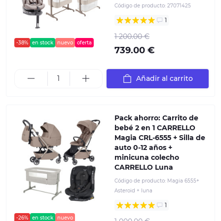
Código de producto:
27071425
1
1 200.00 €
-38%
en stock
nuevo
oferta
739.00 €
Añadir al carrito
Pack ahorro: Carrito de
bebé 2 en 1 CARRELLO
Magia CRL-6555 + Silla de
auto 0-12 años +
minicuna colecho
CARRELLO Luna
Código de producto:
Magia 6555+
Asteroid + luna
1
-26%
en stock
nuevo