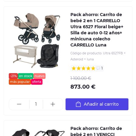
Pack ahorro: Carrito de
bebé 2 en 1 CARRELLO
Ultra 6527 Floral beige+
Silla de auto 0-12 años+
minicuna colecho
CARRELLO Luna
Código de producto:
Ultra 6527FB +
Asteroid + luna
1
-21%
en stock
nuevo
1 100.00 €
más popular
oferta
873.00 €
Añadir al carrito
Pack ahorro: Carrito de
bebé 2 en 1 VENICCI