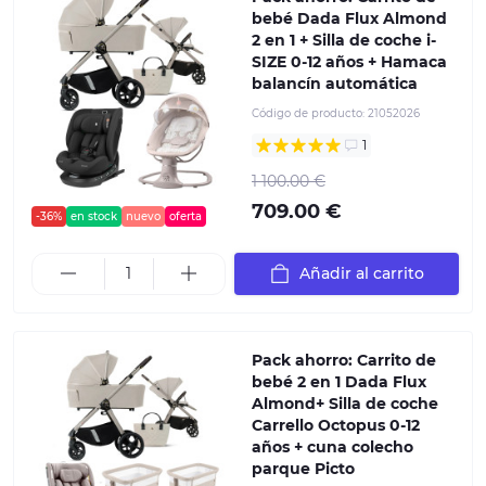
bebé Dada Flux Almond
2 en 1 + Silla de coche i-
SIZE 0-12 años + Hamaca
balancín automática
Código de producto:
21052026
1
1 100.00 €
709.00 €
-36%
en stock
nuevo
oferta
Añadir al carrito
Pack ahorro: Carrito de
bebé 2 en 1 Dada Flux
Almond+ Silla de coche
Carrello Octopus 0-12
años + сuna colecho
parque Picto