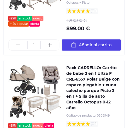
Octopus + Picto
1
-25%
en stock
nuevo
1 200.00 €
más popular
oferta
899.00 €
Añadir al carrito
Pack CARRELLO: Carrito
de bebé 2 en 1 Ultra F
CRL-6557 Polar Beige con
capazo plegable + сuna
colecho parque Picto 3
en 1 + Silla de auto
Carrello Octopus 0-12
años
Código de producto:
0508949
1
-29%
en stock
nuevo
oferta