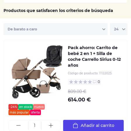
Productos que satisfacen los criterios de búsqueda
Pack ahorro: Carrito de
bebé 2 en 1 + Silla de
coche Carrello Sirius 0-12
años
Código de producto:
11122025
0
809.00 €
614.00 €
-24%
en stock
nuevo
más popular
oferta
Añadir al carrito