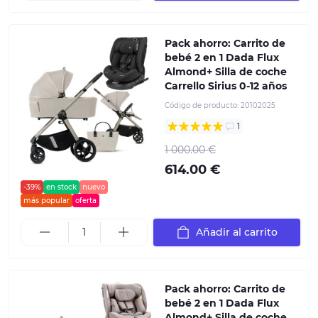
Pack ahorro: Carrito de
bebé 2 en 1 Dada Flux
Almond+ Silla de coche
Carrello Sirius 0-12 años
Código de producto:
20102025
1
1 000.00 €
614.00 €
-39%
en stock
nuevo
más popular
oferta
Añadir al carrito
Pack ahorro: Carrito de
bebé 2 en 1 Dada Flux
Almond+ Silla de coche