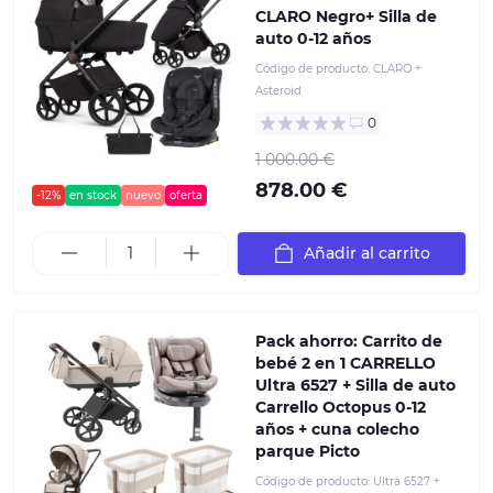
CLARO Negro+ Silla de
auto 0-12 años
Código de producto:
CLARO +
Asteroid
0
1 000.00 €
878.00 €
-12%
en stock
nuevo
oferta
Añadir al carrito
Pack ahorro: Carrito de
bebé 2 en 1 CARRELLO
Ultra 6527 + Silla de auto
Carrello Octopus 0-12
años + сuna colecho
parque Picto
Código de producto:
Ultra 6527 +