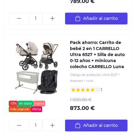
789.00 €
Añadir al carrito
Pack ahorro: Carrito de
bebé 2 en 1 CARRELLO
Ultra 6527 + Silla de auto
0-12 años + minicuna
colecho CARRELLO Luna
Código de producto:
Ultra 6527 +
Asteroid + luna
1
1 000.00 €
-13%
en stock
nuevo
873.00 €
más popular
oferta
Añadir al carrito