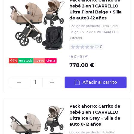
bebé 2 en 1 CARRELLO
Ultra Floral Beige + Silla
de auto0-12 años
Código de producto:
Ultra Floral
Beige + Silla de auto CARRELLO
Asteroid
0
900.00 €
-14%
en stock
nuevo
oferta
778.00 €
Añadir al carrito
Pack ahorro: Carrito de
bebé 2 en 1 CARRELLO
Ultra Ice Grey + Silla de
auto 0-12 años
Código de producto:
1404842